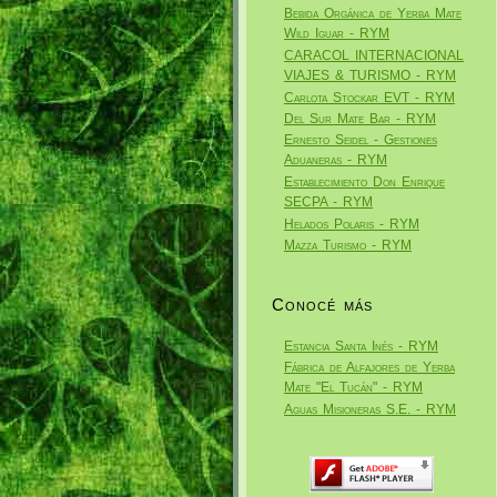
Bebida Orgánica de Yerba Mate
Wild Iguar - RYM
CARACOL INTERNACIONAL
VIAJES & TURISMO - RYM
Carlota Stockar EVT - RYM
Del Sur Mate Bar - RYM
Ernesto Seidel - Gestiones
Aduaneras - RYM
Establecimiento Don Enrique
SECPA - RYM
Helados Polaris - RYM
Mazza Turismo - RYM
Conocé más
Estancia Santa Inés - RYM
Fábrica de Alfajores de Yerba
Mate "El Tucán" - RYM
Aguas Misioneras S.E. - RYM