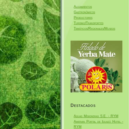
Alojamientos
Gastronómicos
Productores
Turismo/Transportes
Temáticos/Regionales/Museos
Destacados
Aguas Misioneras S.E. - RYM
Amerian Portal de Iguazú Hotel -
RYM