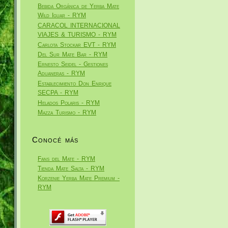
Bebida Orgánica de Yerba Mate
Wild Iguar - RYM
CARACOL INTERNACIONAL
VIAJES & TURISMO - RYM
Carlota Stockar EVT - RYM
Del Sur Mate Bar - RYM
Ernesto Seidel - Gestiones
Aduaneras - RYM
Establecimiento Don Enrique
SECPA - RYM
Helados Polaris - RYM
Mazza Turismo - RYM
Conocé más
Fans del Mate - RYM
Tienda Mate Salta - RYM
Korzenie Yerba Mate Premium -
RYM