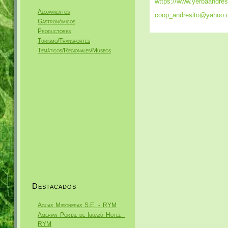
wttps://www.yerbaandres
Alojamientos
coop_andresito@yahoo.
Gastronómicos
Productores
Turismo/Transportes
Temáticos/Regionales/Museos
Destacados
Aguas Misioneras S.E. - RYM
Amerian Portal de Iguazú Hotel -
RYM