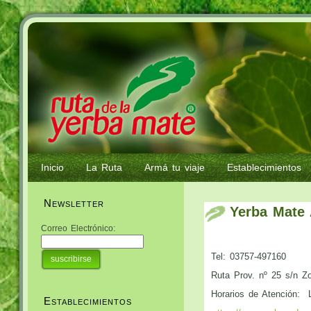
Inicio
La Ruta
Armá tu viaje
Establecimientos
Newsletter
Yerba Mate
Correo Electrónico:
Tel: 03757-497160
Ruta Prov. nº 25 s/n Zo
Horarios de Atención: 
Establecimientos